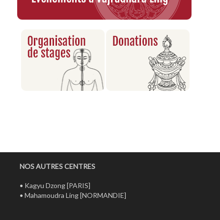
NOS AUTRES CENTRES
•
Kagyu Dzong
[PARIS]
•
Mahamoudra Ling
[NORMANDIE]