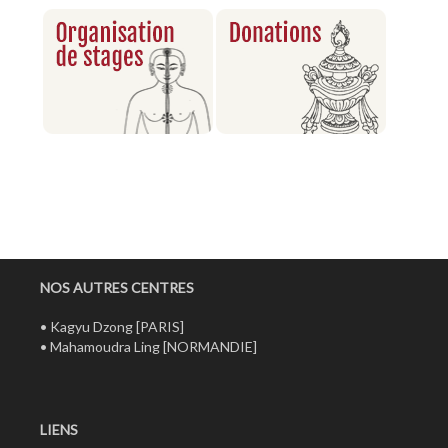
NOS AUTRES CENTRES
•
Kagyu Dzong
[PARIS]
•
Mahamoudra Ling
[NORMANDIE]
LIENS