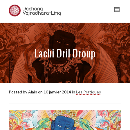
Lachi Dril Droup
Posted by
Alain
on
10 janvier 2014
in
Les Pratiques