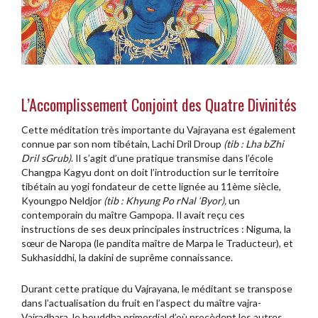
L’Accomplissement Conjoint des Quatre Divinités
Cette méditation très importante du Vajrayana est également
connue par son nom tibétain, Lachi Dril Droup
(tib : Lha bZhi
Dril sGrub)
. Il s’agit d’une pratique transmise dans l’école
Changpa Kagyu dont on doit l’introduction sur le territoire
tibétain au yogi fondateur de cette lignée au 11ème siècle,
Kyoungpo Neldjor
(tib : Khyung Po rNal ‘Byor),
un
contemporain du maître Gampopa. Il avait reçu ces
instructions de ses deux principales instructrices : Niguma, la
sœur de Naropa (le pandita maître de Marpa le Traducteur), et
Sukhasiddhi, la dakini de suprême connaissance.
Durant cette pratique du Vajrayana, le méditant se transpose
dans l’actualisation du fruit en l’aspect du maître vajra-
Vajradhara, le bouddha primordial d’où procèdent les autres