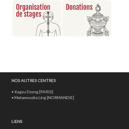
NOS AUTRES CENTRES
•
Kagyu Dzong
[PARIS]
•
Mahamoudra Ling
[NORMANDIE]
LIENS