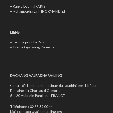
•
Kagyu Dzong
[PARIS]
•
Mahamoudra Ling
[NORMANDIE]
LIENS
•
Temple pour La Paix
•
17ème Gyalwang Karmapa
DACHANG VAJRADHARA-LING
Centre d'Étude et de Pratique du Bouddhisme Tibétain
Domaine du Château d'Osmont
61120 Aubry le Panthou - FRANCE
Téléphone : 02 33 39 00 44
Mail :
contact@vajradharaling.org