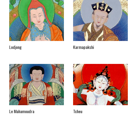
Lodjong
Karmapakshi
Le Mahamoudra
Tcheu