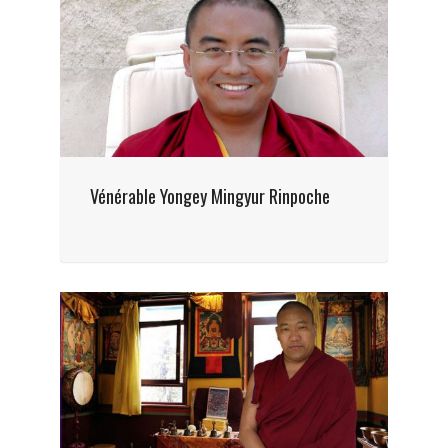
Vénérable Yongey Mingyur Rinpoche