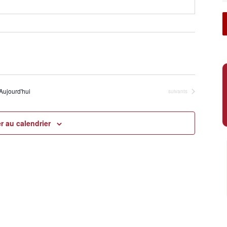
m
*
Aujourd'hui
Évènements
suivants
r au calendrier