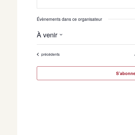
Évènements dans ce organisateur
À venir
Sélectionnez
une
Évènements
date.
précédents
S’abonne