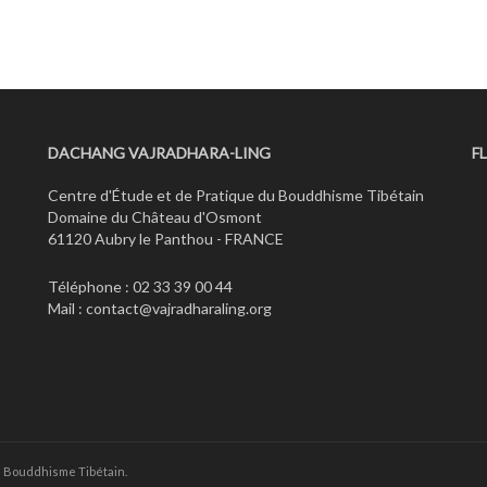
DACHANG VAJRADHARA-LING
F
Centre d'Étude et de Pratique du Bouddhisme Tibétain
Domaine du Château d'Osmont
61120 Aubry le Panthou - FRANCE
Téléphone : 02 33 39 00 44
Mail :
contact@vajradharaling.org
u Bouddhisme Tibétain.