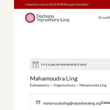
Contactez-nous au 02 33 39 00 44 ou
par formulaire
Accueil
Il n’y a pas de évènements à venir.
Mahamoudra Ling
Évènements
Organisateurs
Mahamoudra Ling
Conta
mahamoudraling@vajradharaling.org