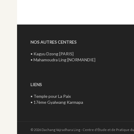
NOS AUTRES CENTRES
•
Kagyu Dzong
[PARIS]
•
Mahamoudra Ling
[NORMANDIE]
LIENS
•
Temple pour La Paix
•
17ème Gyalwang Karmapa
© 2026 Dachang Vajradhara Ling - Centre d'Étude et de Pratique d