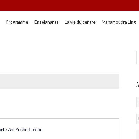
Programme
Enseignants
La vie du centre
Mahamoudra Ling
A
P
*
N
*
Ani Yeshe Lhamo
ct :
E