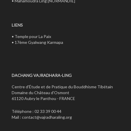
•
Mahamoudra Ling
[NORMANDIE]
LIENS
•
Temple pour La Paix
•
17ème Gyalwang Karmapa
DACHANG VAJRADHARA-LING
Centre d'Étude et de Pratique du Bouddhisme Tibétain
Domaine du Château d'Osmont
61120 Aubry le Panthou - FRANCE
Téléphone : 02 33 39 00 44
Mail :
contact@vajradharaling.org