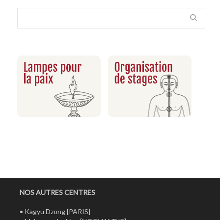
NOS AUTRES CENTRES
•
Kagyu Dzong
[PARIS]